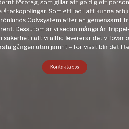
ernt företag, som gillar att ge dig ett person
terkopplingar. Som ett led i att kunna erbj
på Grönlunds Golvsystem efter en gemensamt 
 rent. Dessutom är vi sedan många år Trippel-
äkerhet i att vi alltid levererar det vi lova
örsta gången utan jämnt – för visst blir det li
Kontakta oss