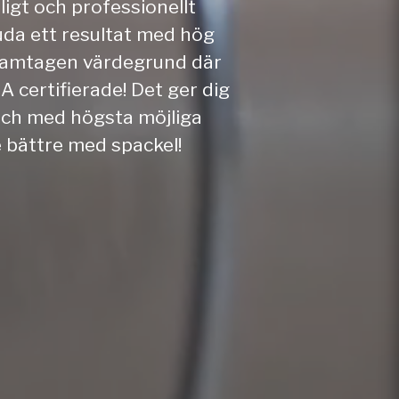
ligt och professionellt
uda ett resultat med hög
framtagen värdegrund där
A certifierade! Det ger dig
r och med högsta möjliga
te bättre med spackel!