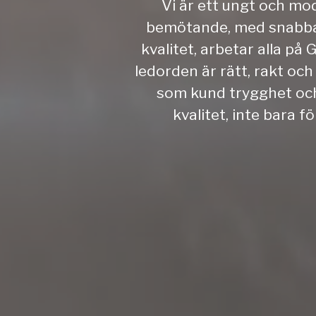
Vi är ett ungt och mod
bemötande, med snabba å
kvalitet, arbetar alla 
ledorden är rätt, rakt och
som kund trygghet och s
kvalitet, inte bara f